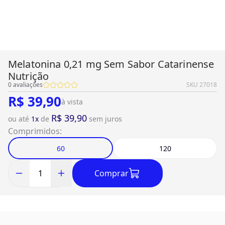
Melatonina 0,21 mg Sem Sabor Catarinense
Nutrição
0
avaliações
SKU
27018
R$ 39,90
à vista
R$ 39,90
ou até
1
x
de
sem juros
Comprimidos
:
60
120
Comprar