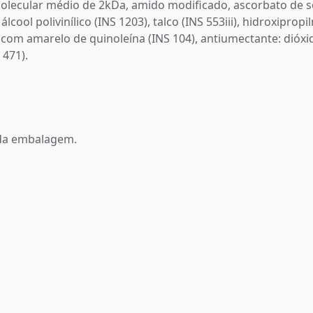
lecular médio de 2kDa, amido modificado, ascorbato de sód
cool polivinílico (INS 1203), talco (INS 553iii), hidroxipropi
o com amarelo de quinoleína (INS 104), antiumectante: dióxido
 471).
 da embalagem.