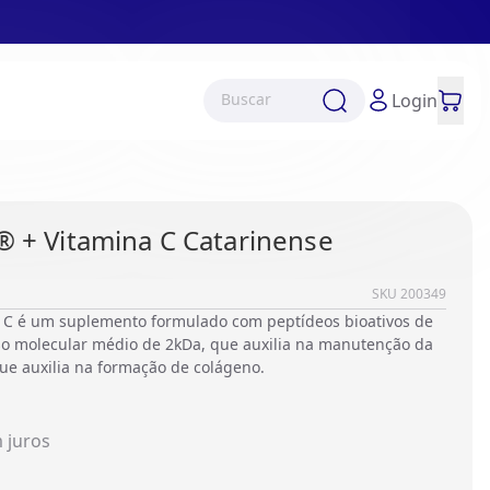
Buscar
Login
® + Vitamina C Catarinense
SKU
200349
a C é um suplemento formulado com peptídeos bioativos de
so molecular médio de 2kDa, que auxilia na manutenção da
que auxilia na formação de colágeno.
 juros