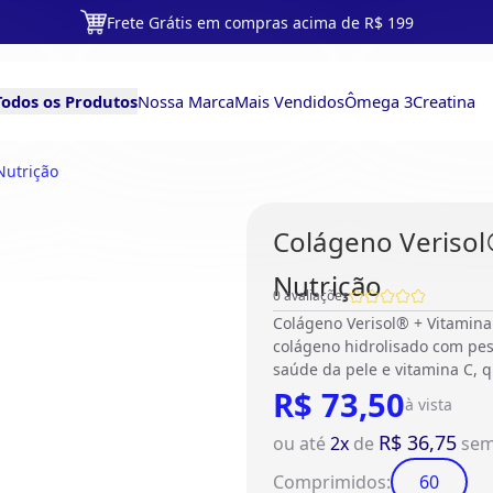
Frete Grátis em compras acima de R$ 199
Todos os Produtos
Nossa Marca
Mais Vendidos
Ômega 3
Creatina
Nutrição
Colágeno Verisol
Nutrição
0
avaliações
Colágeno Verisol® + Vitamin
colágeno hidrolisado com pe
saúde da pele e vitamina C, 
R$ 73,50
à vista
R$ 36,75
ou até
2
x
de
sem
Comprimidos
:
60