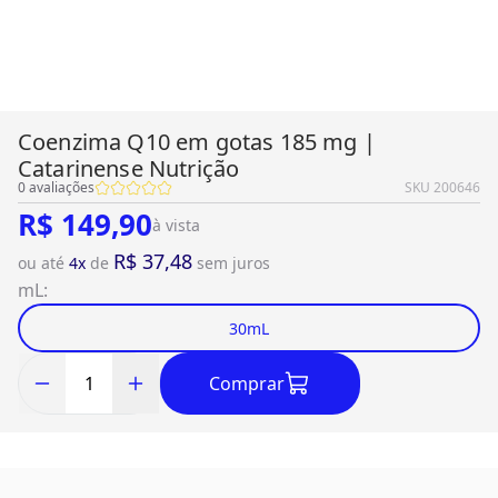
Coenzima Q10 em gotas 185 mg |
Catarinense Nutrição
0
avaliações
SKU
200646
R$ 149,90
à vista
R$ 37,48
ou até
4
x
de
sem juros
mL
:
30mL
Comprar