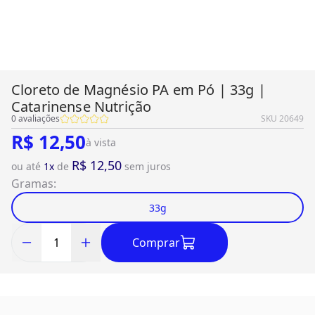
Cloreto de Magnésio PA em Pó | 33g |
Catarinense Nutrição
0
avaliações
SKU
20649
R$ 12,50
à vista
R$ 12,50
ou até
1
x
de
sem juros
Gramas
:
33g
Comprar